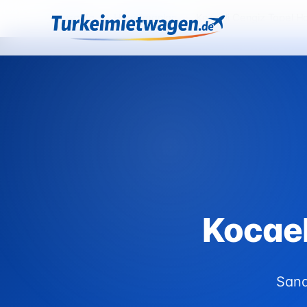
Anasayfa
›
Havalimanları
›
Kocaeli Cengiz Topel H
Kocael
Sana