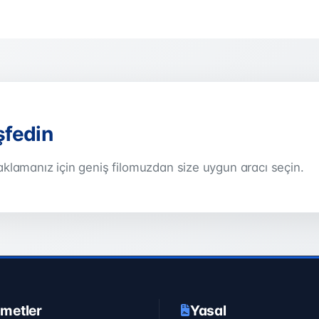
şfedin
klamanız için geniş filomuzdan size uygun aracı seçin.
zmetler
Yasal