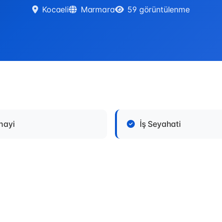
Kocaeli
Marmara
59 görüntülenme
nayi
İş Seyahati