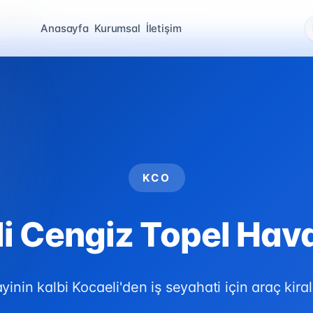
avalimanı
Anasayfa
Kurumsal
İletişim
KCO
i Cengiz Topel Hav
yinin kalbi Kocaeli'den iş seyahati için araç kira