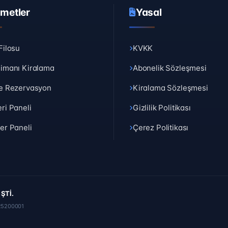
zmetler
Yasal
Filosu
KVKK
imanı Kiralama
Abonelik Sözleşmesi
e Rezervasyon
Kiralama Sözleşmesi
ri Paneli
Gizlilik Politikası
er Paneli
Çerez Politikası
ŞTİ.
25200001