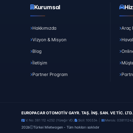
Kurumsal
Hi
Hakkımızda
Araç 
Vizyon & Misyon
Haval
Blog
Onlin
İletişim
Müşte
Partner Program
Partn
EUROPACAR OTOMOTİV GAYR. TAŞ. İNŞ. SAN. VE TİC. LTD. 
V. No: 381 112 4252 (Yüreğir VD.)
Sicil: 100334
|
Mersis: 03811124
2026
Türkei Mietwagen - Tüm hakları saklıdır