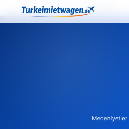
Anasayfa
›
Havalimanları
›
Hatay Havalimanı
Medeniyetler b