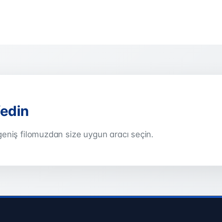
fedin
eniş filomuzdan size uygun aracı seçin.