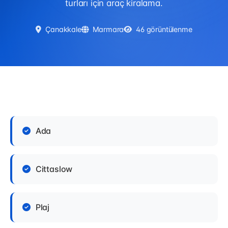
turları için araç kiralama.
Çanakkale
Marmara
46 görüntülenme
Ada
Cittaslow
Plaj