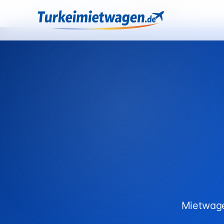
Startseite
›
Flughäfen
›
Flughafen Siirt
Mietwage