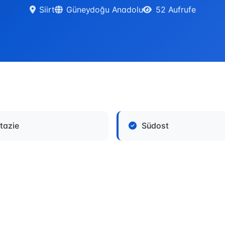
Siirt
Güneydoğu Anadolu
52 Aufrufe
stazie
Südost