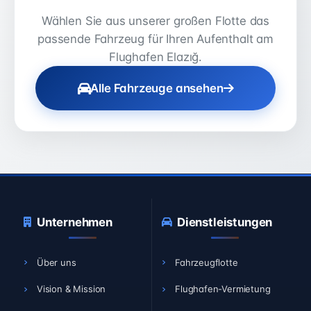
Wählen Sie aus unserer großen Flotte das
passende Fahrzeug für Ihren Aufenthalt am
Flughafen Elazığ.
Alle Fahrzeuge ansehen
Unternehmen
Dienstleistungen
Über uns
Fahrzeugflotte
Vision & Mission
Flughafen-Vermietung