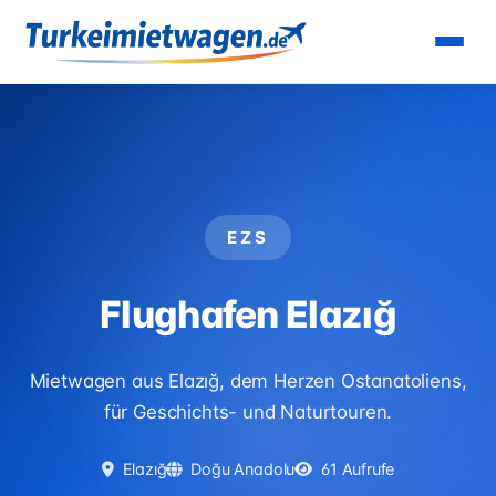
Startseite
›
Flughäfen
›
Flughafen Elazığ
EZS
Flughafen Elazığ
Mietwagen aus Elazığ, dem Herzen Ostanatoliens,
für Geschichts- und Naturtouren.
Elazığ
Doğu Anadolu
61 Aufrufe